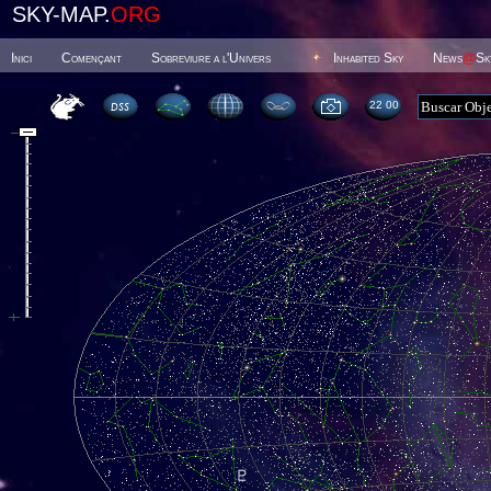
SKY-MAP.
ORG
Inici
Començant
Sobreviure a l'Univers
Inhabited Sky
News
@
Sk
22:00