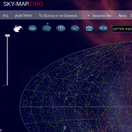
SKY-MAP.
ORG
בית
התחל מכאן
To Survive in the Universe
Inhabited Sky
News
@
S
03 12