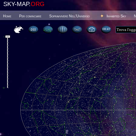
SKY-MAP.
ORG
Home
Per cominciare
Sopravvivere Nell'Universo
Inhabited Sky
N
08 47