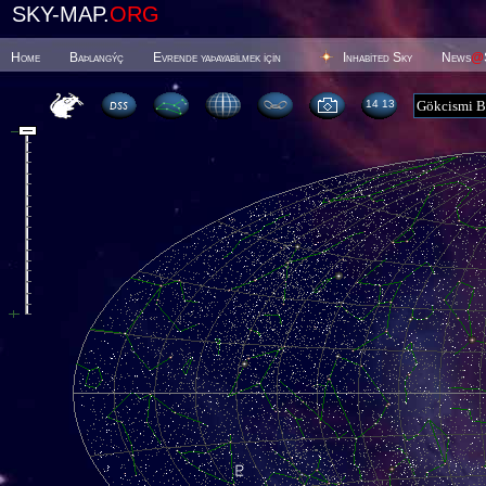
SKY-MAP.
ORG
Home
Baþlangýç
Evrende yaþayabilmek için
Inhabited Sky
News
@
14 13