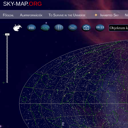
SKY-MAP.
ORG
Főoldal
Alapinformációk
To Survive in the Universe
Inhabited Sky
N
06 13