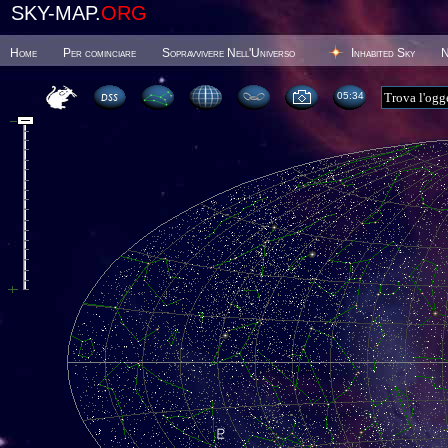
SKY-MAP.
ORG
Home
Per cominciare
Sopravvivere Nell'Universo
Inhabited Sky
N
05 34