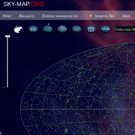
SKY-MAP.
ORG
Home
Baþlangýç
Evrende yaþayabilmek için
Inhabited Sky
News
@
04 44