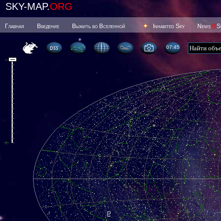
SKY-MAP.
ORG
Главная
Введение
Выжить во Вселенной
Inhabited Sky
News
@
S
07 45