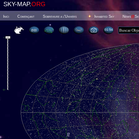
SKY-MAP.
ORG
Inici
Començant
Sobreviure a l'Univers
Inhabited Sky
News
@
Sk
01 54