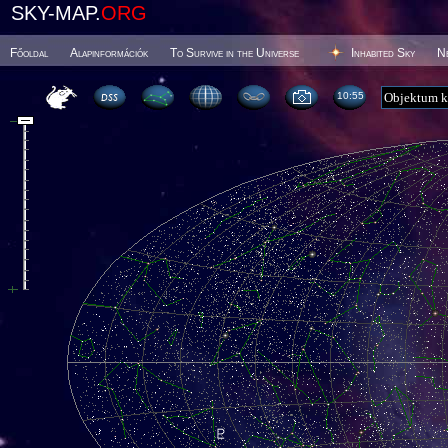
SKY-MAP.
ORG
Főoldal
Alapinformációk
To Survive in the Universe
Inhabited Sky
N
10 55