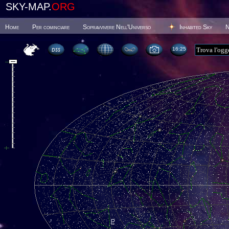
SKY-MAP.
ORG
Home
Per cominciare
Sopravvivere Nell'Universo
Inhabited Sky
N
16 25