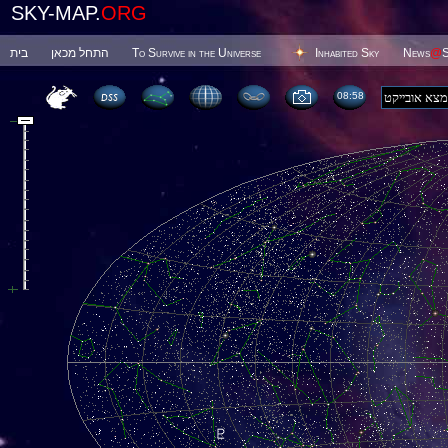
SKY-MAP.
ORG
בית
התחל מכאן
To Survive in the Universe
Inhabited Sky
News
@
S
08 58