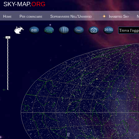
SKY-MAP.
ORG
Home
Per cominciare
Sopravvivere Nell'Universo
Inhabited Sky
N
20 51