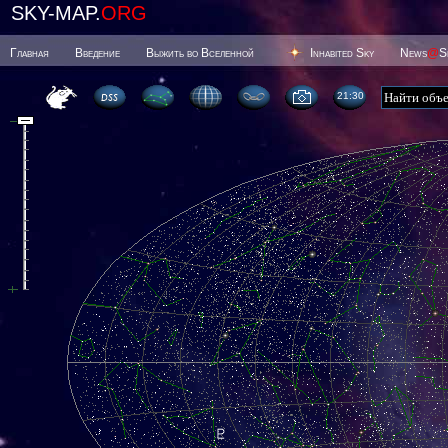
SKY-MAP.
ORG
Главная
Введение
Выжить во Вселенной
Inhabited Sky
News
@
S
21 30