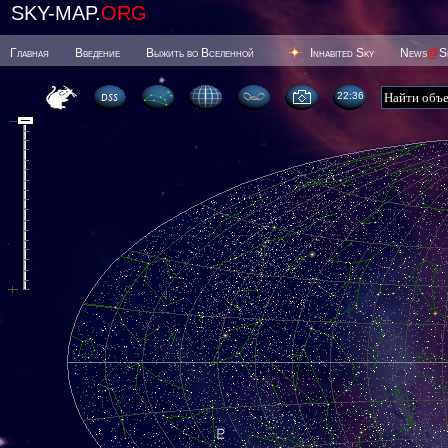
SKY-MAP.
ORG
Главная
Введение
Выжить во Вселенной
Inhabited Sky
News
@
S
22 36