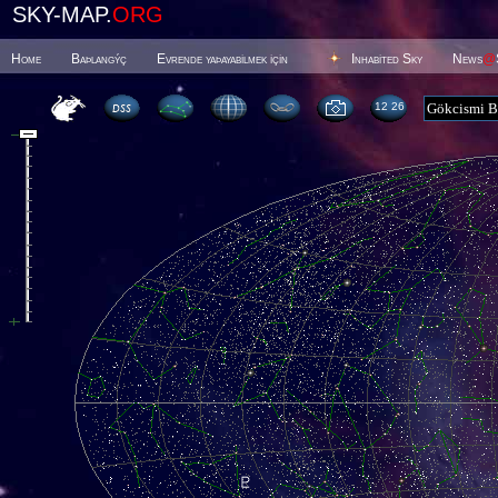
SKY-MAP.
ORG
Home
Baþlangýç
Evrende yaþayabilmek için
Inhabited Sky
News
@
12 26