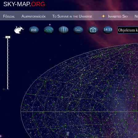
SKY-MAP.
ORG
Főoldal
Alapinformációk
To Survive in the Universe
Inhabited Sky
N
14 13