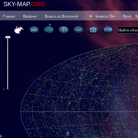
SKY-MAP.
ORG
Главная
Введение
Выжить во Вселенной
Inhabited Sky
News
@
S
17 25